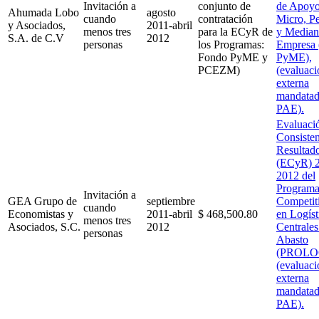
Invitación a
conjunto de
de Apoyo
Ahumada Lobo
agosto
cuando
contratación
Micro, P
y Asociados,
2011-abril
menos tres
para la ECyR de
y Median
S.A. de C.V
2012
personas
los Programas:
Empresa 
Fondo PyME y
PyME),
PCEZM)
(evaluaci
externa
mandatad
PAE).
Evaluaci
Consisten
Resultad
(ECyR) 2
2012 del
Programa
Invitación a
GEA Grupo de
septiembre
Competit
cuando
Economistas y
2011-abril
$ 468,500.80
en Logíst
menos tres
Asociados, S.C.
2012
Centrales
personas
Abasto
(PROL
(evaluaci
externa
mandatad
PAE).