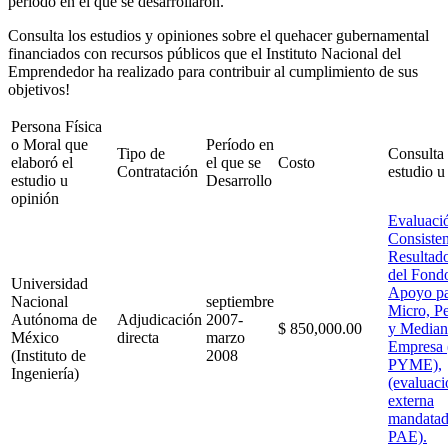
periodo en el que se desarrollaron.
Consulta los estudios y opiniones sobre el quehacer gubernamental
financiados con recursos públicos que el Instituto Nacional del
Emprendedor ha realizado para contribuir al cumplimiento de sus
objetivos!
Persona Física
o Moral que
Período en
Tipo de
Consulta 
elaboró el
el que se
Costo
Contratación
estudio u
estudio u
Desarrollo
opinión
Evaluaci
Consisten
Resultad
del Fond
Universidad
Apoyo pa
Nacional
septiembre
Micro, P
Autónoma de
Adjudicación
2007-
$ 850,000.00
y Median
México
directa
marzo
Empresa 
(Instituto de
2008
PYME),
Ingeniería)
(evaluaci
externa
mandatad
PAE).