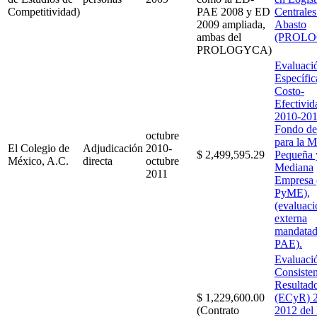
Competitividad)
PAE 2008 y ED
Centrales
2009 ampliada,
Abasto
ambas del
(PROL
PROLOGYCA)
Evaluaci
Específic
Costo-
Efectivid
2010-201
Fondo d
octubre
para la M
El Colegio de
Adjudicación
2010-
$ 2,499,595.29
Pequeña 
México, A.C.
directa
octubre
Mediana
2011
Empresa 
PyME),
(evaluaci
externa
mandatad
PAE).
Evaluaci
Consisten
Resultad
$ 1,229,600.00
(ECyR) 2
(Contrato
2012 del