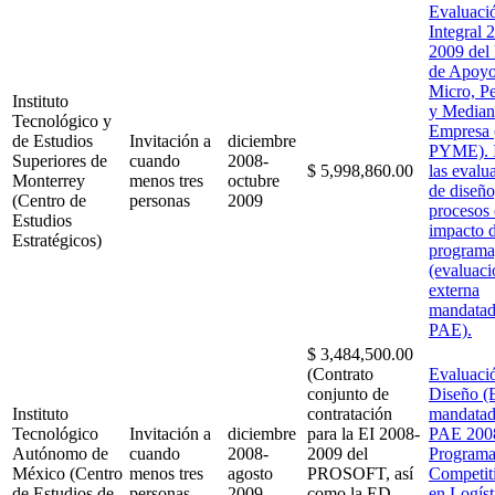
Evaluaci
Integral 
2009 del
de Apoyo
Micro, P
Instituto
y Median
Tecnológico y
Empresa 
de Estudios
Invitación a
diciembre
PYME). I
Superiores de
cuando
2008-
$ 5,998,860.00
las evalu
Monterrey
menos tres
octubre
de diseño
(Centro de
personas
2009
procesos 
Estudios
impacto d
Estratégicos)
programa
(evaluaci
externa
mandatad
PAE).
$ 3,484,500.00
(Contrato
Evaluaci
conjunto de
Diseño (
Instituto
contratación
mandatad
Tecnológico
Invitación a
diciembre
para la EI 2008-
PAE 2008
Autónomo de
cuando
2008-
2009 del
Programa
México (Centro
menos tres
agosto
PROSOFT, así
Competit
de Estudios de
personas
2009
como la ED-
en Logíst